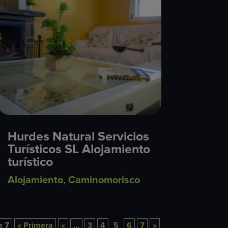
Hurdes Natural Servicios
Turísticos SL Alojamiento
turístico
Alojamiento
,
Caminomorisco
e 7
« Primera
«
...
3
4
5
6
7
»