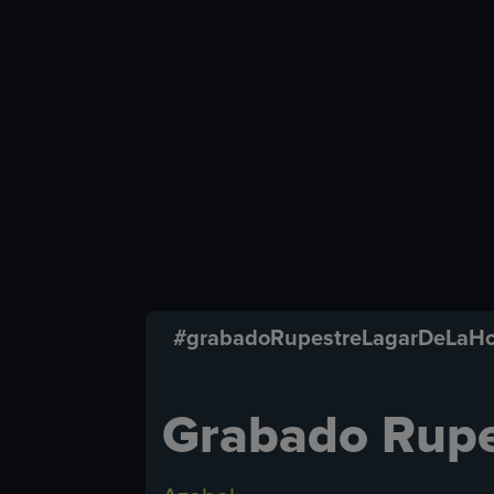
#grabadoRupestreLagarDeLaH
Grabado Rupe