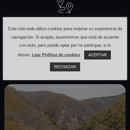
Otras rutas
Este sitio web utiliza cookies para mejorar su experiencia de
navegación. Si acepta, asumiremos que está de acuerdo
que pasan cerca de aquí
con esto, pero puede optar por no participar, si lo
desea.
Leer Política de cookies
ACEPTAR
RECHAZAR