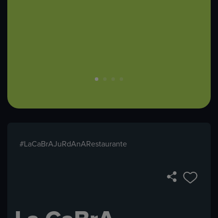
#LaCaBrAJuRdAnARestaurante