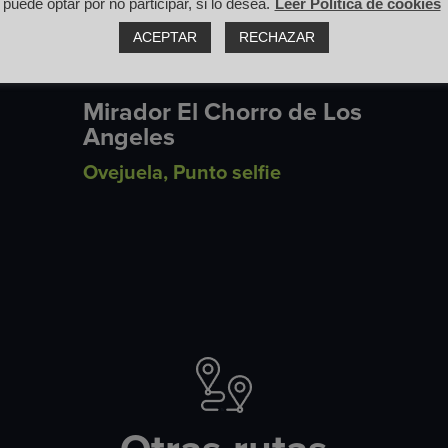
puede optar por no participar, si lo desea.
Leer Política de cookies
ACEPTAR
RECHAZAR
Mirador El Chorro de Los
Angeles
Ovejuela
,
Punto selfie