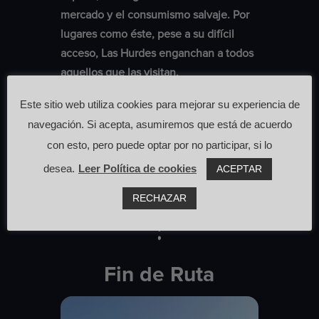
mercado y el consumismo salvaje. Por
lugares como éste, pese a su difícil
acceso, Las Hurdes enganchan a todos
aquellos que las visitan.
Este sitio web utiliza cookies para mejorar su experiencia de
navegación. Si acepta, asumiremos que está de acuerdo
con esto, pero puede optar por no participar, si lo
1 hora y media andando
desea.
Leer Política de cookies
ACEPTAR
RECHAZAR
Fin de Ruta