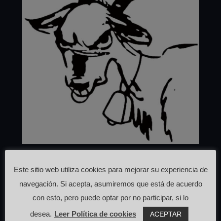
La CaBrA JuRdAnA
Este sitio web utiliza cookies para mejorar su experiencia de
por
Asociación de Turismo de Las Hurdes
|
Oct 18,
navegación. Si acepta, asumiremos que está de acuerdo
2023
|
Cabezo
,
Restaurante
con esto, pero puede optar por no participar, si lo
#LaCaBrAJuRdAnARestaurante La CaBrA
desea.
Leer Política de cookies
ACEPTAR