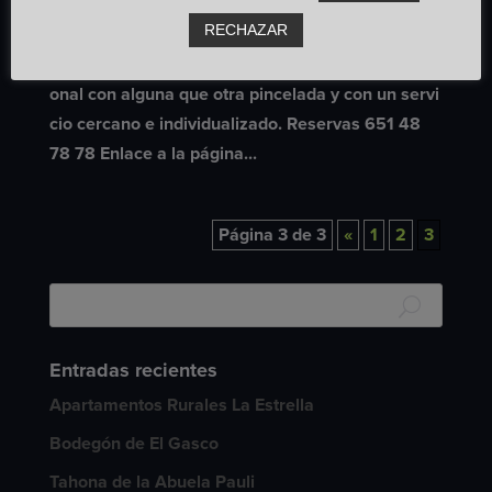
JuRdAnA. Restaurante Cabezo (Ladrillar)
RECHAZAR
Restaurante
Pequeño restaurante, basado en la comida tradici
onal con alguna que otra pincelada y con un servi
cio cercano e individualizado. Reservas 651 48
78 78 Enlace a la página...
Página 3 de 3
«
1
2
3
Entradas recientes
Apartamentos Rurales La Estrella
Bodegón de El Gasco
Tahona de la Abuela Pauli