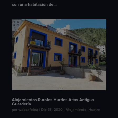
con una habitación de...
Alojamientos Rurales Hurdes Altas Antigua
Guardería
por
webcafeina
|
Dic 15, 2020
|
Alojamiento
,
Huetre