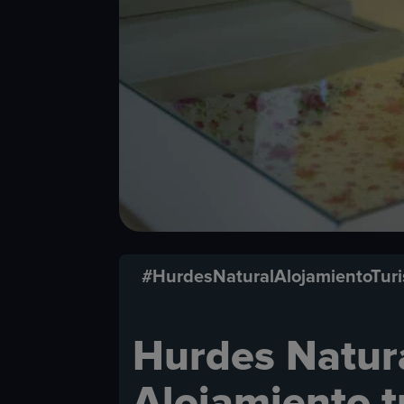
#HurdesNaturalAlojamientoTuri
Hurdes Natura
Alojamiento t