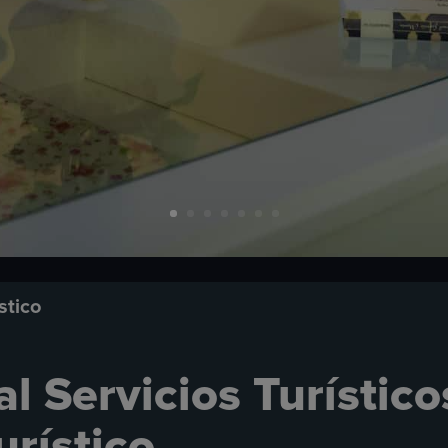
stico
l Servicios Turístico
urístico