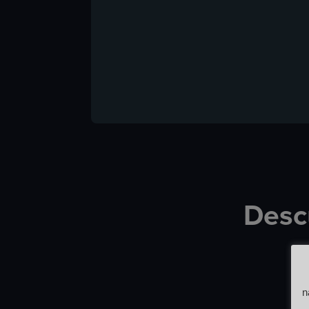
Descu
n