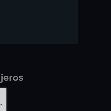
ajeros
ro