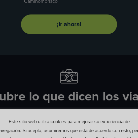
Caminomorisco
¡Ir ahora!
bre lo que dicen los vi
#HurdesNaturalAlojamientoTuristico
Este sitio web utiliza cookies para mejorar su experiencia de
avegación. Si acepta, asumiremos que está de acuerdo con esto, pe