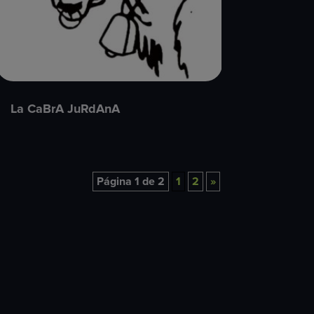
La CaBrA JuRdAnA
Página 1 de 2
1
2
»