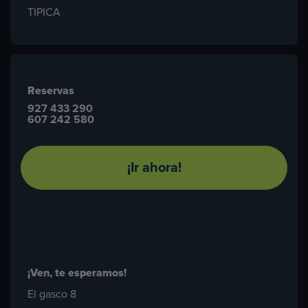
TIPICA
Reservas
927 433 290
607 242 580
¡Ir ahora!
¡Ven, te esperamos!
El gasco 8