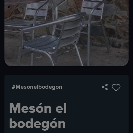
#Mesonelbodegon
Mesón el
bodegón