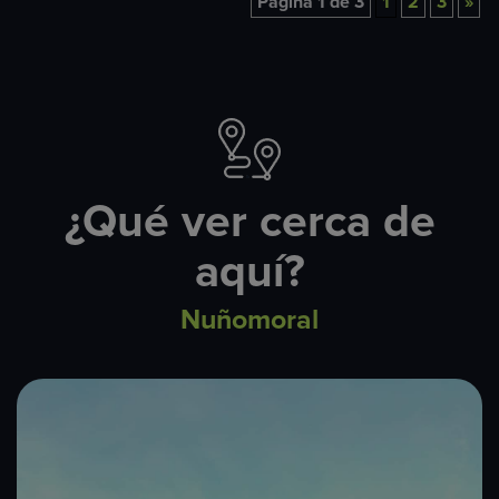
Página 1 de 3
1
2
3
»
¿Qué ver cerca de
aquí?
Nuñomoral