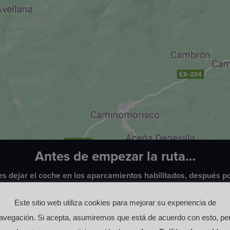
Antes de empezar la ruta…
s dejar el coche en los aparcamientos habilitados, después p
señalizado
Este sitio web utiliza cookies para mejorar su experiencia de
avegación. Si acepta, asumiremos que está de acuerdo con esto, pe
¡Ir al inicio de ruta!