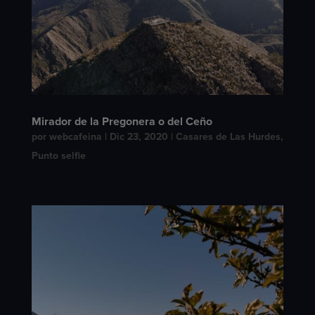
Mirador de la Pregonera o del Ceño
por
webcafeina
|
Dic 23, 2020
|
Casares de Las Hurdes
,
Punto selfie