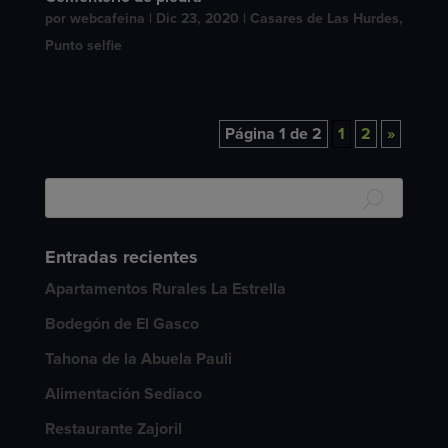
por
webcafeina
|
Dic 23, 2020
|
Casares de Las Hurdes
,
Punto selfie
Página 1 de 2
1
2
»
Entradas recientes
Apartamentos Rurales La Estrella
Bodegón de El Gasco
Tahona de la Abuela Pauli
Alimentación Sediaco
Restaurante Zajoril