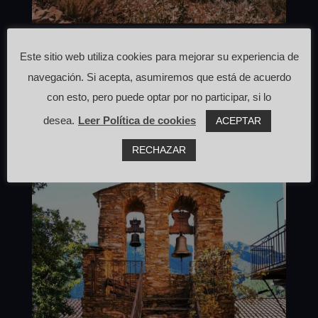
Meandros río Hurdano
Este sitio web utiliza cookies para mejorar su experiencia de
por
webcafeina
|
Dic 23, 2020
|
Casares de Las Hurdes
,
navegación. Si acepta, asumiremos que está de acuerdo
Punto selfie
con esto, pero puede optar por no participar, si lo
desea.
Leer Política de cookies
ACEPTAR
RECHAZAR