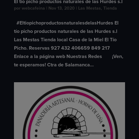
El tio picho productos naturales de las Hurdes s.l
por
webcafeina
|
Nov 13, 2020
|
Las Mestas
,
Tienda
#EltiopichoproductosnaturalesdelasHurdes El
tío picho productos naturales de las Hurdes s.l
Las Mestas Tienda local Casa de la Miel El Tío
Picho. Reservas 927 432 406659 849 217
Enlace a la página web Nuestras Redes ¡Ven,
te esperamos! Ctra de Salamanca...