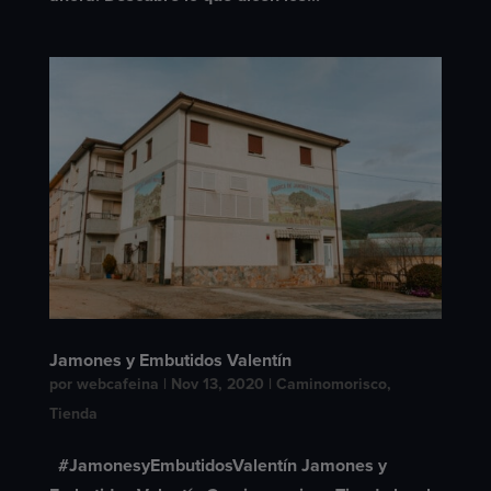
Jamones y Embutidos Valentín
por
webcafeina
|
Nov 13, 2020
|
Caminomorisco
,
Tienda
#JamonesyEmbutidosValentín Jamones y