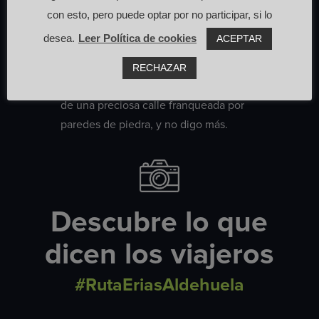
Las Hurdes hace un siglo. Llegamos a la
con esto, pero puede optar por no participar, si lo
localidad y tendremos que dejar el
desea.
Leer Política de cookies
ACEPTAR
coche en una pequeña plazoleta que
existe al efecto, y no nos queda otra
RECHAZAR
que emprender la visita a pie a través
de una preciosa calle franqueada por
paredes de piedra, y no digo más.
Descubre lo que
dicen los viajeros
#RutaEriasAldehuela