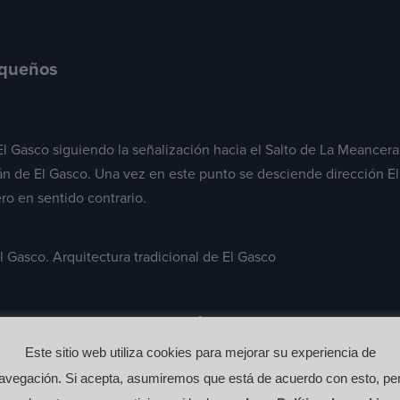
equeños
 El Gasco siguiendo la señalización hacia el Salto de La Meance
n de El Gasco. Una vez en este punto se desciende dirección El
ro en sentido contrario.
 Gasco. Arquitectura tradicional de El Gasco
Este sitio web utiliza cookies para mejorar su experiencia de
avegación. Si acepta, asumiremos que está de acuerdo con esto, pe