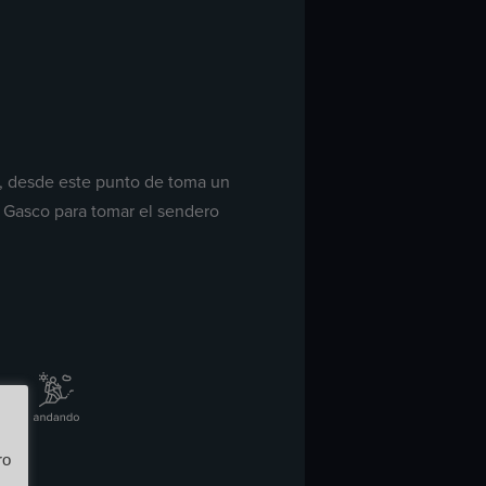
ra, desde este punto de toma un
 Gasco para tomar el sendero
ro