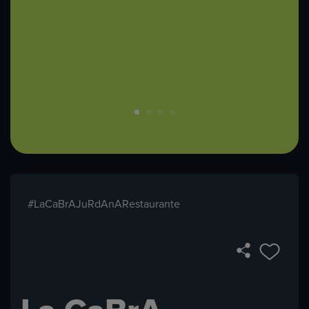
#LaCaBrAJuRdAnARestaurante