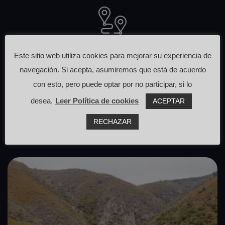
Otras rutas
Este sitio web utiliza cookies para mejorar su experiencia de
navegación. Si acepta, asumiremos que está de acuerdo
que pasan cerca de aquí
con esto, pero puede optar por no participar, si lo
desea.
Leer Política de cookies
ACEPTAR
RECHAZAR