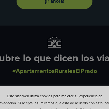
¡Ir ahora!
bre lo que dicen los vi
#ApartamentosRuralesElPrado
Este sitio web utiliza cookies para mejorar su experiencia de
avegación. Si acepta, asumiremos que está de acuerdo con esto, pe