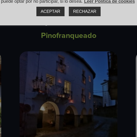
puede optar por no participar, si lo desea.
Leer Política de cookies
ACEPTAR
RECHAZAR
s sitios para comer cer
Pinofranqueado