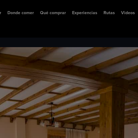
r
Donde comer
Qué comprar
Experiencias
Rutas
Videos