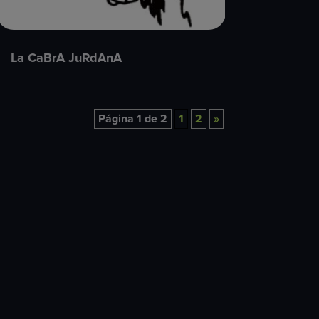
La CaBrA JuRdAnA
Página 1 de 2
1
2
»