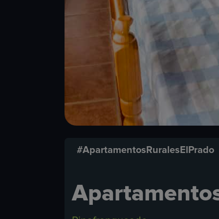
#ApartamentosRuralesElPrado
Apartamentos