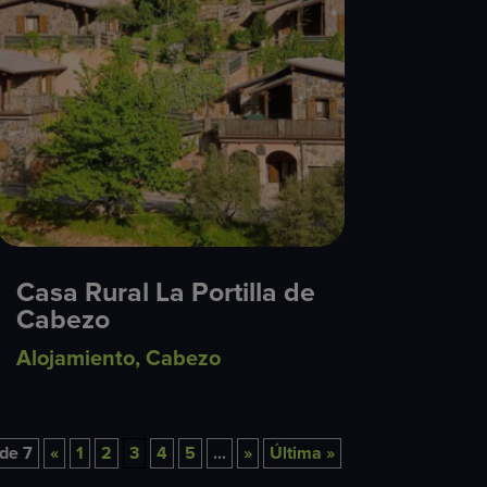
Casa Rural La Portilla de
Cabezo
Alojamiento
,
Cabezo
de 7
«
1
2
3
4
5
...
»
Última »